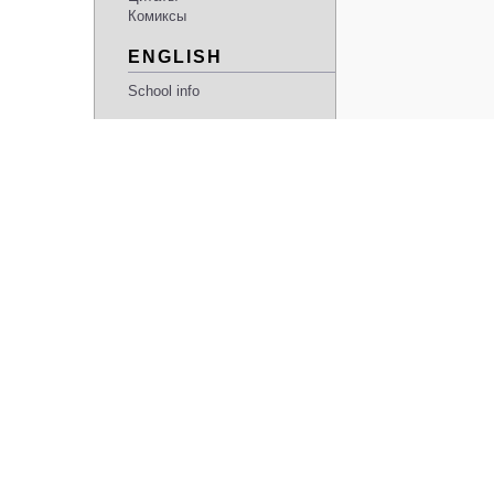
Комиксы
ENGLISH
School info