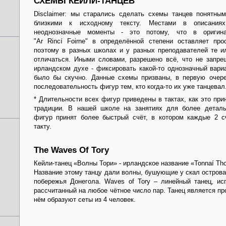
СХЕМЫ КЕЙЛИ-ТАНЦЕВ
Disclaimer: мы старались сделать схемы танцев понятны
близкими к исходному тексту. Местами в описаниях
неоднозначные моменты - это потому, что в оригин
"Ar Rincí Foirne" в определённой степени оставляет про
поэтому в разных школах и у разных преподавателей те и
отличаться. Иными словами, разрешено всё, что не запре
ирландском духе - фиксировать какой-то однозначный вари
было бы скучно. Данные схемы призваны, в первую очер
последовательность фигур тем, кто когда-то их уже танцевал
* Длительности всех фигур приведены в тактах, как это пр
традиции. В нашей школе на занятиях для более детал
фигур принят более быстрый счёт, в котором каждые 2 с
такту.
The Waves Of Tory
Кейли-танец «Волны Тори» - ирландское название «Tonnaí Tho
Название этому танцу дали волны, бушующие у скал острова 
побережья Донегола. Waves of Tory – линейный танец, и
рассчитанный на любое чётное число пар. Танец является пр
нём образуют сеты из 4 человек.