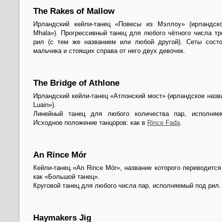
The Rakes of Mallow
Ирландский кейли-танец «Повесы из Мэллоу» (ирландско
Mhala»). Прогрессивный танец для любого чётного числа т
рил (с тем же названием или любой другой). Сеты состо
мальчика и стоящих справа от него двух девочек.
The Bridge of Athlone
Ирландский кейли-танец «Атлонский мост» (ирландское назва
Luain»).
Линейный танец для любого количества пар, исполняе
Исходное положение танцоров: как в
Rince Fada
.
An Rince Mór
Кейли-танец «An Rince Mór», название которого переводится
как «Большой танец».
Круговой танец для любого числа пар, исполняемый под рил.
Haymakers Jig