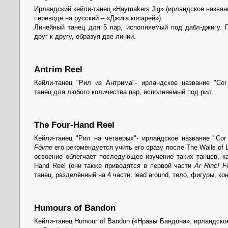
Ирландский кейли-танец «Haymakers Jig» (ирландское название
переводе на русский – «Джига косарей»).
Линейный танец для 5 пар, исполняемый под дабл-джигу. 
друг к другу, образуя две линии.
Antrim Reel
Кейли-танец "Рил из Антрима"- ирландское название "Cor
танец для любого количества пар, исполняемый под рил.
The Four-Hand Reel
Кейли-танец "Рил на четверых"- ирландское название "Cor 
Fóirne
его рекомендуется учить его сразу после The Walls of L
освоение облегчает последующее изучение таких танцев, ка
Hand Reel (они также приводятся в первой части
Ár Rincí F
танец, разделённый на 4 части: lead around, тело, фигуры, ко
Humours of Bandon
Кейли-танец Humour of Bandon («Нравы Бандона», ирландское