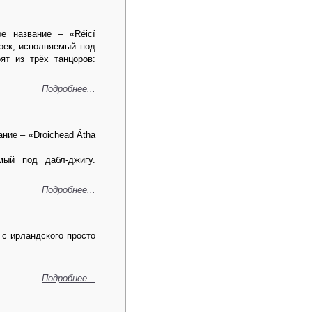
е название – «Réicí
роек, исполняемый под
ят из трёх танцоров:
Подробнее...
ние – «Droichead Átha
мый под дабл-джигу.
Подробнее...
 с ирландского просто
Подробнее...