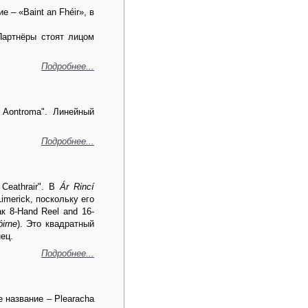
 – «Baint an Fhéir», в
Партнёры стоят лицом
Подробнее...
 Aontroma". Линейный
Подробнее...
Ceathrair". В
Ár Rincí
imerick, поскольку его
к 8-Hand Reel and 16-
óirne
). Это квадратный
нец.
Подробнее...
 название – Plearacha