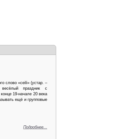
о слово «ceili» (устар. –
ет весёлый праздник с
 конце 19-начале 20 века
азывать ещё и групповые
Подробнее...