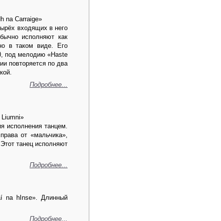
h na Carraige»
тырёх входящих в него
обычно исполняют как
но в таком виде. Его
)
, под мелодию «Haste
ии повторяется по два
кой.
Подробнее...
 Liumni»
ия исполнения танцем.
права от «мальчика»,
 Этот танец исполняют
Подробнее...
í na hInse». Длинный
Подробнее...