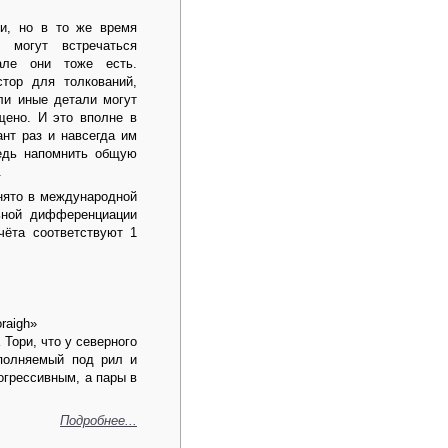
ми, но в то же время
 могут встречаться
але они тоже есть.
стор для толкований,
ли иные детали могут
щено. И это вполне в
ант раз и навсегда им
едь напомнить общую
.
инято в международной
ьной дифференциации
чёта соответствуют 1
raigh»
Тори, что у северного
сполняемый под рил и
огрессивным, а пары в
Подробнее...