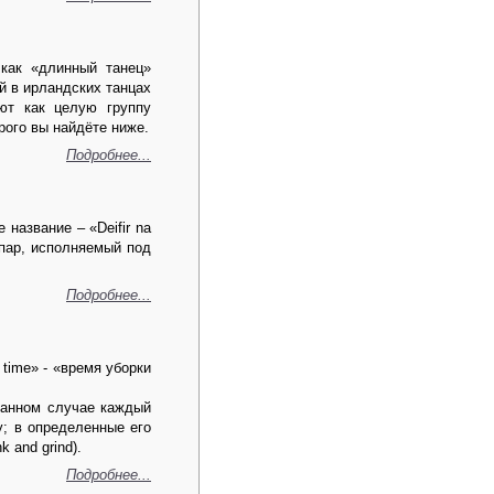
 как «длинный танец»
й в ирландских танцах
ают как целую группу
рого вы найдёте ниже.
Подробнее...
название – «Deifir na
 пар, исполняемый под
Подробнее...
 time» - «время уборки
данном случае каждый
у; в определенные его
 and grind).
Подробнее...