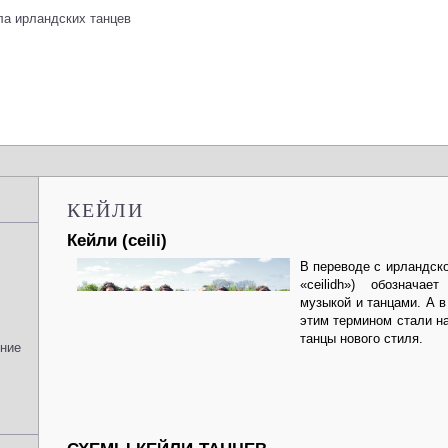
КЕЙЛИ
Кейли (ceili)
В переводе с ирландског
«ceilidh») обознача
музыкой и танцами. А в
этим термином стали н
танцы нового стиля.
ение