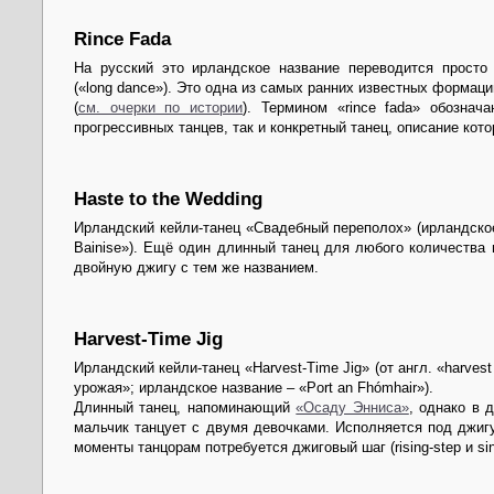
Rince Fada
На русский это ирландское название переводится просто
(«long dance»). Это одна из самых ранних известных формаци
(
см. очерки по истории
). Термином «rince fada» обознач
прогрессивных танцев, так и конкретный танец, описание кото
Haste to the Wedding
Ирландский кейли-танец «Свадебный переполох» (ирландское 
Bainise»). Ещё один длинный танец для любого количества
двойную джигу с тем же названием.
Harvest-Time Jig
Ирландский кейли-танец «Harvest-Time Jig» (от англ. «harvest
урожая»; ирландское название – «Port an Fhómhair»).
Длинный танец, напоминающий
«Осаду Энниса»
, однако в 
мальчик танцует с двумя девочками. Исполняется под джиг
моменты танцорам потребуется джиговый шаг (rising-step и sink