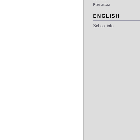
Комиксы
ENGLISH
School info