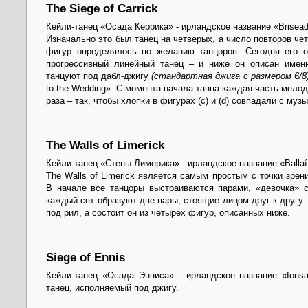
The Siege of Carrick
Кейли-танец «Осада Керрика» - ирландское название «Brisead
Изначально это был танец на четверых, а число повторов че
фигур определялось по желанию танцоров. Сегодня его 
прогрессивный линейный танец – и ниже он описан имен
танцуют под дабл-джигу
(стандартная джига с размером 6/8
to the Wedding». С момента начала танца каждая часть мелод
раза – так, чтобы хлопки в фигурах (c) и (d) совпадали с музы
The Walls of Limerick
Кейли-танец «Стены Лимерика» - ирландское название «Ballaí
The Walls of Limerick является самым простым с точки зрен
В начале все танцоры выстраиваются парами, «девочка» с
каждый сет образуют две пары, стоящие лицом друг к другу.
под рил, а состоит он из четырёх фигур, описанных ниже.
Siege of Ennis
Кейли-танец «Осада Энниса» - ирландское название «Ionsa
танец, исполняемый под джигу.