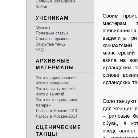
Сольные ирландские
Кейли
Своим проис
УЧЕНИКАМ
мастерам т
Музыка
появившимся в
Полезные статьи
выделить три
Словарь терминов
Закрытые танцы
коннахтский
FAQ
мюнстерский 
взяла на воо
АРХИВНЫЕ
ирландским т
МАТЕРИАЛЫ
основе возни
Фото с соревнований
ирландских т
Фото с вечеринок
Фото с выступленмй
Фото с занятий
Фото из танцевальных
Соло танцуют 
лагерей
для женщин я
Лагерь в Москве-2013
– риловые бо
Лагерь в Москве-2014
обувь, в ко
СЦЕНИЧЕСКИЕ
представляет 
ТАНЦЫ