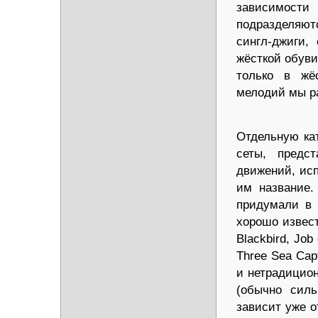
зависимости
подразделяют
сингл-джиги,
жёсткой обув
только в жё
мелодий мы ра
Отдельную ка
сеты, предс
движений, ис
им название.
придумали в 
хорошо извест
Blackbird, Job 
Three Sea Ca
и нетрадицио
(обычно силь
зависит уже о