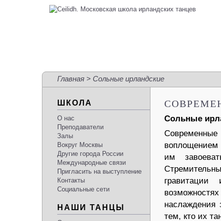
Главная
> Сольные ирландские
СОВРЕМЕ
ШКОЛА
Сольные ирла
О нас
Преподаватели
Современные
Залы
воплощением л
Вокруг Москвы
Другие города России
им завоева
Международные связи
Стремительны
Пригласить на выступление
гравитации 
Контакты
Социальные сети
возможностя
наслаждения 
НАШИ ТАНЦЫ
тем, кто их та