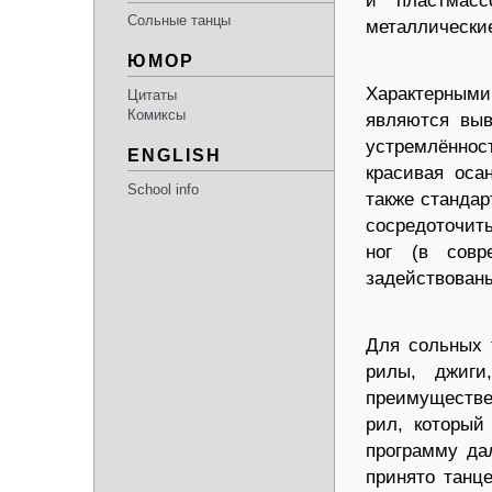
и пластмасс
Сольные танцы
металлические
ЮМОР
Характерными
Цитаты
Комиксы
являются выв
устремлённо
ENGLISH
красивая оса
School info
также станда
сосредоточит
ног (в совр
задействованы
Для сольных 
рилы, джиги
преимуществе
рил, который
программу да
принято танце