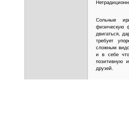
Нетрадиционны
Сольные ир
физическую ф
двигаться, да
требует упо
сложным видо
и в себе что
позитивную и
друзей.